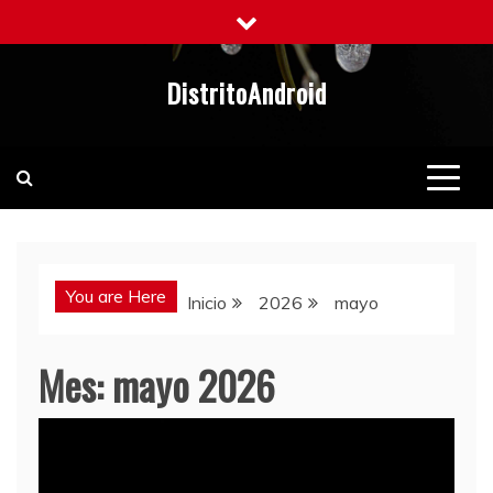
Saltar
al
contenido
DistritoAndroid
You are Here
Inicio
2026
mayo
Mes:
mayo 2026