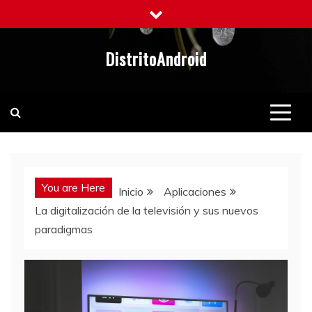
Saltar
al
contenido
DistritoAndroid
You are Here
Inicio
Aplicaciones
La digitalización de la televisión y sus nuevos
paradigmas