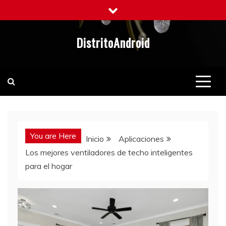
Saltar
al
contenido
DistritoAndroid
You are Here
Inicio
Aplicaciones
Los mejores ventiladores de techo inteligentes
para el hogar